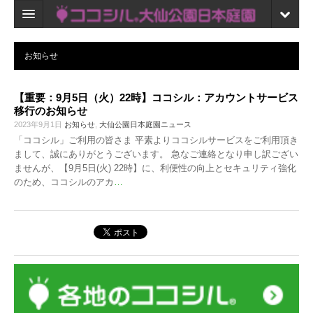
ホーム
お知らせ
検索
【重要：9月5日（火）22時】ココシル：アカウントサービス
口コミ
移行のお知らせ
2023年9月1日
お知らせ
,
大仙公園日本庭園ニュース
マイページ
「ココシル」ご利用の皆さま 平素よりココシルサービスをご利用頂き
まして、誠にありがとうございます。 急なご連絡となり申し訳ござい
ブックマーク
ませんが、【9月5日(火) 22時】に、利便性の向上とセキュリティ強化
のため、ココシルのアカ
…