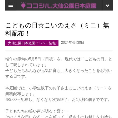
ホーム
こどもの日☆こいのえさ（ミニ）無
検索
料配布！
口コミ
2024年4月30日
大仙公園日本庭園イベント情報
マイページ
端午の節句の5月5日（日祝）を、現代では「こどもの日」と
ブックマーク
して親しまれています。
子どもたちみんなが元気に育ち、大きくなったことをお祝い
する日です。
本庭園では、小学生以下のお子さまにこいのえさ（ミニ）を
無料配布します。
※9:00～配布し、なくなり次第終了、お1人様1個までです。
子どもたちの笑い声が明るく響くー
そのような日になることを願って、皆さまのお越しをお待ち