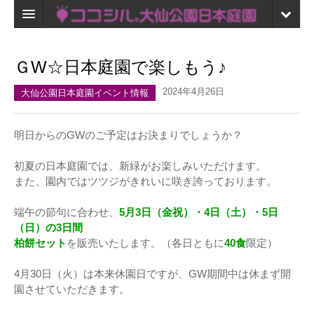
ホーム
ＧW☆日本庭園で楽しもう♪
検索
2024年4月26日
大仙公園日本庭園イベント情報
口コミ
マイページ
明日からのGWのご予定はお決まりでしょうか？
ブックマーク
初夏の日本庭園では、新緑がお楽しみいただけます。
また、園内ではツツジがきれいに咲き誇っております。
端午の節句に合わせ、
5月3日（金祝）・4日（土）・5日
（日）の3日間
柏餅セット
を販売いたします。（各日ともに
40食
限定）
4月30日（火）は本来休園日ですが、GW期間中は休まず開
園させていただきます。